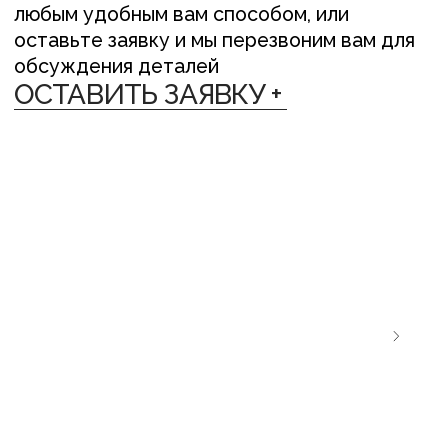
ЛЁН ЛЮБІЦЬ ЦЯБЕ — ТО ЎЗАЕМНА
ЛЁН ЛЮБІЦЬ
{ ДОСТАВКА }
Мы отправляем заказы в любую точку
планеты различными способами:
— По Беларуси: Европочта, Белпочта,
Яндекс Доставка, самовывоз (Минск)
— В другие страны: СДЭК, почта или EMS