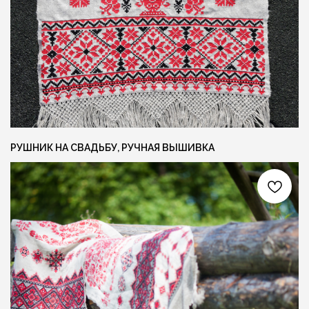
СОЦ. СЕТИ
КОНТАКТЫ
INFO@FLAXECO.COM
VKONTAKTE
+375 (29) 623 41 51
PINTEREST
TELEGRAM
INSTAGRAM
РУШНИК НА СВАДЬБУ, РУЧНАЯ ВЫШИВКА