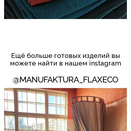
КЛИЕНТАМ
ПОЛИТИКА КОНФИДЕНЦИАЛЬНОСТИ
И ОБРАБОТКИ ПЕРСОНАЛЬНЫХ ДАННЫХ
ПОЛИТИКА ИСПОЛЬЗОВАНИЯ COOKIE-ФАЙЛОВ
СОТРУДНИЧЕСТВО
© FLAXECO ВСЕ ПРАВА ЗАЩИЩЕНЫ 2024
Леднёва Ольга Михайловна
УНП АС2823275
106 Инспекция МНС по Партизанскому
району г. Минска