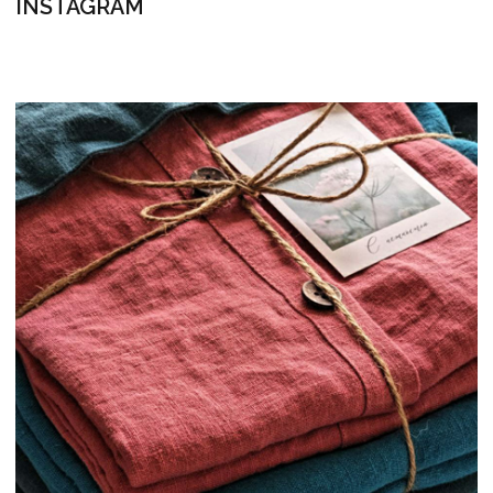
НАШ E-MAIL
INFO@FLAXECO.COM
МЕНЮ
ГОТОВЫЕ ИЗДЕЛИЯ
СЕРТИФИКАТЫ
КОНТАКТЫ
ПУБЛИКАЦИИ
ДОСТАВКА И ОПЛАТА
КАК ЗДЕСЬ ВСЕ УСТРОЕНО
ПРОДУКЦИЯ
ПОСТЕЛЬНОЕ БЕЛЬЕ
ДЕТСКОЕ ПОСТЕЛЬНОЕ БЕЛЬЁ
ПЛЕДЫ И ОДЕЯЛА
ШТОРЫ
ОДЕЖДА
СТОЛОВЫЙ ТЕКСТИЛЬ
ПОДУШКИ
РУЧНАЯ ВЫШИВКА
РУШНИКИ
БАЛДАХИНЫ