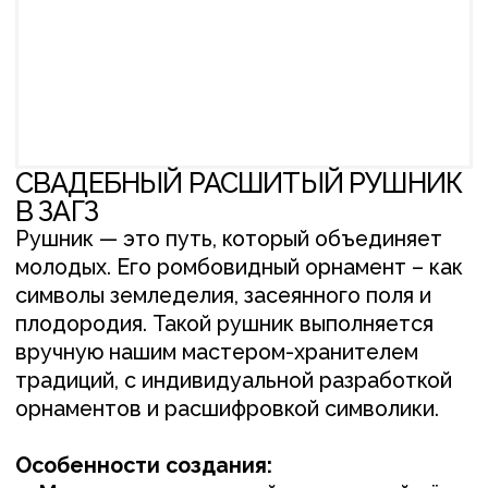
В ЗАГЗ
Рушник — это путь, который объединяет
молодых. Его ромбовидный орнамент – как
символы земледелия, засеянного поля и
плодородия. Такой рушник выполняется
вручную нашим мастером-хранителем
традиций, с индивидуальной разработкой
орнаментов и расшифровкой символики.
Особенности создания:
—
Материя
: аутентичный домотканый лён
(при наличии) или умягчённый лён премиум-
качества.
—
Вышивка
: ручная вышивка крестиком,
где каждый стежок — оберег и пожелание.
—
Символика
: трёхуровневая композиция
(дерево рода, пожелания, обереги) для
жениха и невесты.
—
Сроки
: 4-8 месяцев для воплощения
вашей истории.
Размеры рушника:
3м х 70 см
ПОСМОТРЕТЬ ОТЗЫВ О РАБОТЕ
+