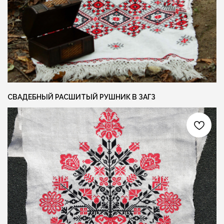
{ КОНТАКТЫ }
ГОТОВЫ ОБСУДИТЬ ЗАКАЗ?
Свяжитесь с нами любым удобным вам
способом, или заполните форму и мы
перезвоним вам для обсуждения деталей
СВАДЕБНЫЙ РАСШИТЫЙ РУШНИК В ЗАГЗ
Я даю согласие на обработку персональных
данных и соглашаюсь с
политикой
конфиденциальности
ОСТАВИТЬ ЗАЯВКУ +