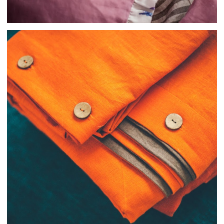
Я даю согласие на обработку персональных
данных и соглашаюсь с
политикой
конфиденциальности
ОСТАВИТЬ ЗАЯВКУ +
СОЦ. СЕТИ
КОНТАКТЫ
INFO@FLAXECO.COM
VKONTAKTE
+375 (29) 623 41 51
PINTEREST
TELEGRAM
INSTAGRAM