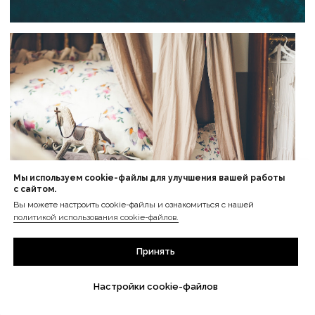
Ещё больше готовых изделий вы
можете найти в нашем instagram
Мы используем cookie-файлы для улучшения вашей работы
с сайтом.
@MANUFAKTURA_FLAXECO
Вы можете настроить cookie-файлы и ознакомиться с нашей
политикой использования cookie-файлов.
Принять
Настройки cookie-файлов