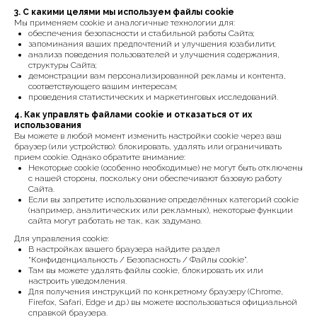
3. С какими целями мы используем файлы cookie
Мы применяем cookie и аналогичные технологии для:
обеспечения безопасности и стабильной работы Сайта;
запоминания ваших предпочтений и улучшения юзабилити;
анализа поведения пользователей и улучшения содержания,
структуры Сайта;
демонстрации вам персонализированной рекламы и контента,
соответствующего вашим интересам;
проведения статистических и маркетинговых исследований.
4. Как управлять файлами cookie и отказаться от их
использования
Вы можете в любой момент изменить настройки cookie через ваш
браузер (или устройство): блокировать, удалять или ограничивать
прием cookie. Однако обратите внимание:
{ КОНТАКТЫ }
Некоторые cookie (особенно необходимые) не могут быть отключены
с нашей стороны, поскольку они обеспечивают базовую работу
ГОТОВЫ ОБСУДИТЬ ЗАКАЗ?
Сайта.
Если вы запретите использование определённых категорий cookie
Свяжитесь с нами любым удобным вам
(например, аналитических или рекламных), некоторые функции
способом, или заполните форму и мы
сайта могут работать не так, как задумано.
перезвоним вам для обсуждения деталей
Для управления cookie:
В настройках вашего браузера найдите раздел
“Конфиденциальность / Безопасность / Файлы cookie”.
Там вы можете удалять файлы cookie, блокировать их или
настроить уведомления.
Для получения инструкций по конкретному браузеру (Chrome,
Firefox, Safari, Edge и др.) вы можете воспользоваться официальной
справкой браузера.