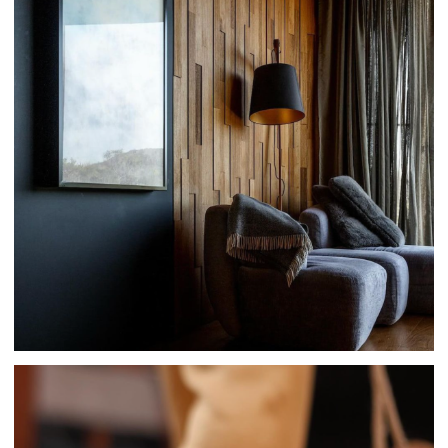
ПРОДУКЦИЯ
ПОСТЕЛЬНОЕ БЕЛЬЕ
ДЕТСКОЕ ПОСТЕЛЬНОЕ БЕЛЬЁ
ПЛЕДЫ И ОДЕЯЛА
ШТОРЫ
ОДЕЖДА
СТОЛОВЫЙ ТЕКСТИЛЬ
ПОДУШКИ
РУЧНАЯ ВЫШИВКА
РУШНИКИ
БАЛДАХИНЫ
КЛИЕНТАМ
ПОЛИТИКА КОНФИДЕНЦИАЛЬНОСТИ
И ОБРАБОТКИ ПЕРСОНАЛЬНЫХ ДАННЫХ
ПОЛИТИКА ИСПОЛЬЗОВАНИЯ COOKIE-ФАЙЛОВ
СОТРУДНИЧЕСТВО
© FLAXECO ВСЕ ПРАВА ЗАЩИЩЕНЫ 2024