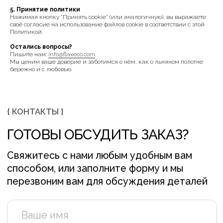
5. Принятие политики
Нажимая кнопку “Принять cookie” (или аналогичную), вы выражаете
своё согласие на использование файлов cookie в соответствии с этой
Политикой.
Остались вопросы?
Пишите нам:
info@flaxeco.com
.
Я даю согласие на обработку персональных
Мы ценим ваше доверие и заботимся о нём, как о льняном полотне
данных и соглашаюсь с
политикой
бережно и с любовью.
конфиденциальности
ОСТАВИТЬ ЗАЯВКУ +
СОЦ. СЕТИ
КОНТАКТЫ
INFO@FLAXECO.COM
VKONTAKTE
+375 (29) 623 41 51
PINTEREST
TELEGRAM
INSTAGRAM