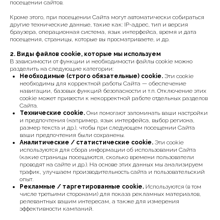
посещении сайтов.
Кроме этого, при посещении Сайта могут автоматически собираться
другие технические данные, такие как:
IP-адрес, тип и версия
браузера, операционная система, язык интерфейса, время и дата
посещения, страницы, которые вы просматриваете, и др.
2. Виды файлов cookie, которые мы используем
В зависимости от функции и необходимости файлы cookie можно
разделить на следующие категории:
Необходимые (строго обязательные) cookie.
Эти cookie
необходимы для корректной работы Сайта — обеспечение
навигации, базовых функций безопасности и т.п. Отключение этих
cookie может привести к некорректной работе отдельных разделов
Сайта.
Технические cookie.
Они помогают запоминать ваши настройки
и предпочтения (например, язык интерфейса, выбор региона,
размер текста и др.), чтобы при следующем посещении Сайта
ваши предпочтения были сохранены.
Аналитические / статистические cookie.
Эти cookie
используются для сбора информации об использовании Сайта
(какие страницы посещаются, сколько времени пользователи
проводят на сайте и др.). На основе этих данных мы анализируем
трафик, улучшаем производительность сайта и пользовательский
опыт.
Рекламные / таргетированные cookie.
Используются (в том
числе третьими сторонами) для показа рекламных материалов,
релевантных вашим интересам, а также для измерения
эффективности кампаний.