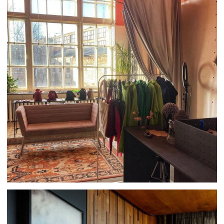
TELEGRAM +
INSTAGRAM +
PINTEREST +
VKONTAKTE +
АДРЕС
МИНСК, ЛОГОЙСКИЙ ТРАКТ 28/1
НОМЕР ДЛЯ СВЯЗИ
+375 (29) 623 41 51
НАШ E-MAIL
INFO@FLAXECO.COM
МЕНЮ
ГОТОВЫЕ ИЗДЕЛИЯ
СЕРТИФИКАТЫ
КОНТАКТЫ
ПУБЛИКАЦИИ
ДОСТАВКА И ОПЛАТА
КАК ЗДЕСЬ ВСЕ УСТРОЕНО