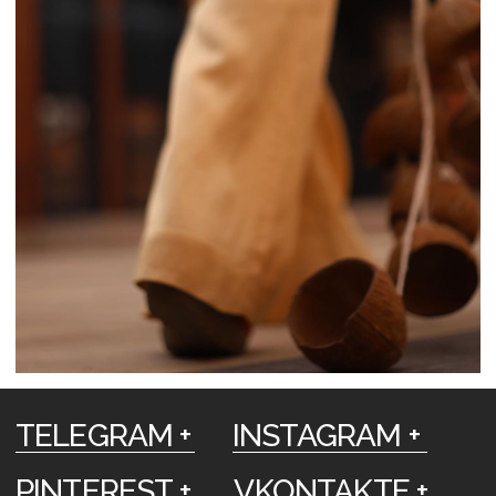
Леднёва Ольга Михайловна
УНП АС2823275
106 Инспекция МНС по Партизанскому
району г. Минска