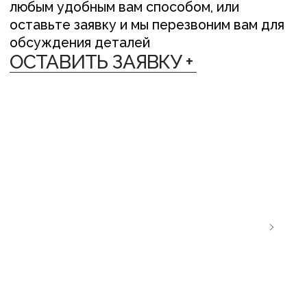
ЛЁН ЛЮБІЦЬ ЦЯБЕ — ТО ЎЗАЕМНА
ЛЁН ЛЮБІЦЬ
{ ДОСТАВКА }
Мы отправляем заказы в любую точку
планеты различными способами:
— По Беларуси: Европочта, Белпочта,
Яндекс Доставка, самовывоз (Минск)
— В другие страны: СДЭК, почта или EMS