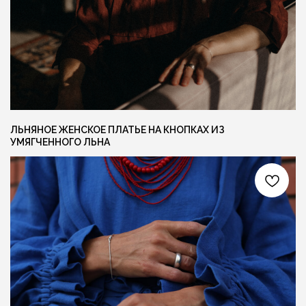
{ КОНТАКТЫ }
ГОТОВЫ ОБСУДИТЬ ЗАКАЗ?
Свяжитесь с нами любым удобным вам
способом, или заполните форму и мы
перезвоним вам для обсуждения деталей
ЛЬНЯНОЕ ЖЕНСКОЕ ПЛАТЬЕ НА КНОПКАХ ИЗ
УМЯГЧЕННОГО ЛЬНА
Я даю согласие на обработку персональных
данных и соглашаюсь с
политикой
конфиденциальности
ОСТАВИТЬ ЗАЯВКУ +