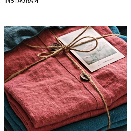
НАШ E-MAIL
INFO@FLAXECO.COM
МЕНЮ
ГОТОВЫЕ ИЗДЕЛИЯ
СЕРТИФИКАТЫ
КОНТАКТЫ
ПУБЛИКАЦИИ
ДОСТАВКА И ОПЛАТА
КАК ЗДЕСЬ ВСЕ УСТРОЕНО
ПРОДУКЦИЯ
ПОСТЕЛЬНОЕ БЕЛЬЕ
ДЕТСКОЕ ПОСТЕЛЬНОЕ БЕЛЬЁ
ПЛЕДЫ И ОДЕЯЛА
ШТОРЫ
ОДЕЖДА
СТОЛОВЫЙ ТЕКСТИЛЬ
ПОДУШКИ
РУЧНАЯ ВЫШИВКА
РУШНИКИ
БАЛДАХИНЫ