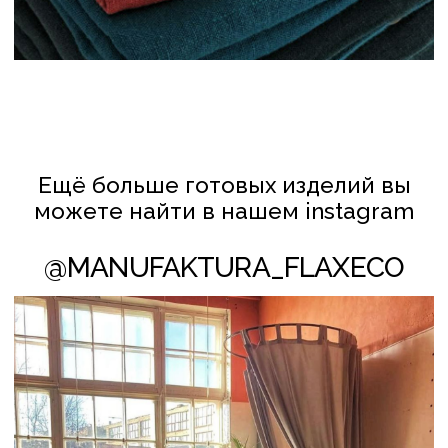
КЛИЕНТАМ
ПОЛИТИКА КОНФИДЕНЦИАЛЬНОСТИ
И ОБРАБОТКИ ПЕРСОНАЛЬНЫХ ДАННЫХ
ПОЛИТИКА ИСПОЛЬЗОВАНИЯ COOKIE-ФАЙЛОВ
СОТРУДНИЧЕСТВО
© FLAXECO ВСЕ ПРАВА ЗАЩИЩЕНЫ 2024
Леднёва Ольга Михайловна
УНП АС2823275
106 Инспекция МНС по Партизанскому
району г. Минска