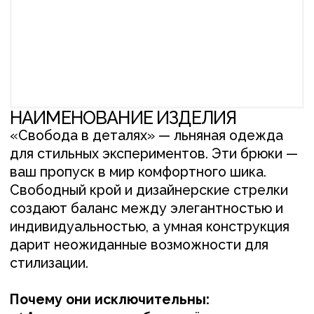
«Свобода в деталях» — льняная одежда
для стильных экспериментов. Эти брюки —
ваш пропуск в мир комфортного шика.
Свободный крой и дизайнерские стрелки
создают баланс между элегантностью и
индивидуальностью, а умная конструкция
дарит неожиданные возможности для
стилизации.
Почему они исключительны:
✔️
Авторская подгибка
— чёткие линии
подчеркнут любую обувь (от кроссовок до
лодочек)
✔️
Продуманный функционал
— глубокие
карманы + петли для ремня = вариативность
образов
✔️
Индивидуальный подход
— подбираем
плотность и оттенок льна под ваш стиль
Для вас мы стараемся продумать всё:
— Умная посадка (размеры XS/S/M/L) — не
сковывают движения
— Ручной контроль качества швов
ПОСМОТРЕТЬ ОТЗЫВ О РАБОТЕ