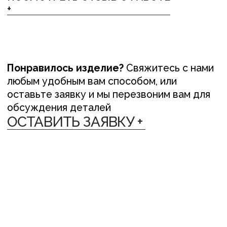
ЛЁН ЛЮБІЦЬ ЦЯБЕ — ТО ЎЗАЕМНА
ЛЁН ЛЮБІЦЬ
{ ДОСТАВКА }