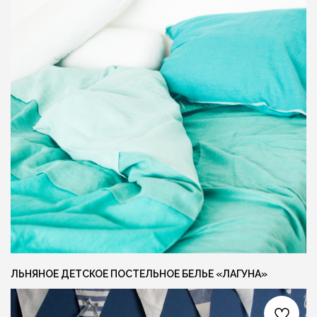
Я даю согласие на обработку персональных
данных и соглашаюсь с
политикой
конфиденциальности
ОСТАВИТЬ ЗАЯВКУ +
СОЦ. СЕТИ
КОНТАКТЫ
INFO@FLAXECO.COM
VKONTAKTE
+375 (29) 623 41 51
PINTEREST
TELEGRAM
INSTAGRAM
ЛЬНЯНОЕ ДЕТСКОЕ ПОСТЕЛЬНОЕ БЕЛЬЕ «ЛАГУНА»