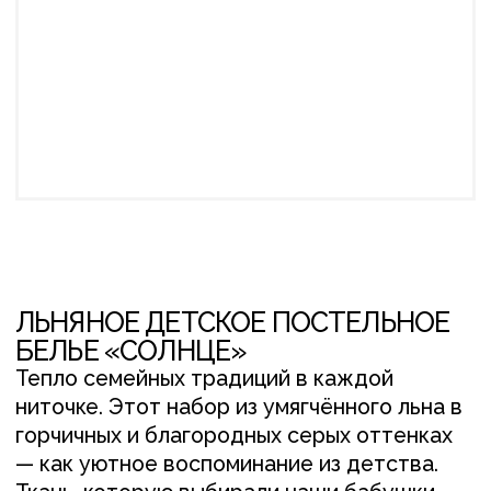
ЛЬНЯНОЕ ДЕТСКОЕ ПОСТЕЛЬНОЕ
БЕЛЬЕ «СОЛНЦЕ»
Тепло семейных традиций в каждой
ниточке. Этот набор из умягчённого льна в
горчичных и благородных серых оттенках
— как уютное воспоминание из детства.
Ткань, которую выбирали наши бабушки,
теперь заботится о вашем малыше.
Натуральный лён — мудрость поколений,
превращённая в нежные объятия для
самого сладкого сна.
В данном наборе:
50*70 – наволочка,1 шт. с кантом (на
кармане, 100% умягченный лён, светлый
серый ).
145*200 – пододеяльник, 1шт. с кантом
(на пуговицах , 100% умягченный лён,
горчичный, светлый серый, темный
серый.