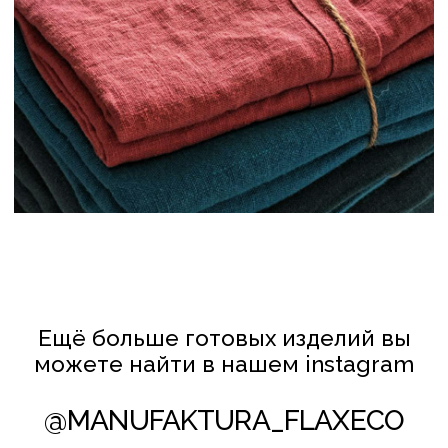
ШТОРЫ
ОДЕЖДА
СТОЛОВЫЙ ТЕКСТИЛЬ
ПОДУШКИ
РУЧНАЯ ВЫШИВКА
РУШНИКИ
БАЛДАХИНЫ
КЛИЕНТАМ
ПОЛИТИКА КОНФИДЕНЦИАЛЬНОСТИ
И ОБРАБОТКИ ПЕРСОНАЛЬНЫХ ДАННЫХ
ПОЛИТИКА ИСПОЛЬЗОВАНИЯ COOKIE-ФАЙЛОВ
СОТРУДНИЧЕСТВО
© FLAXECO ВСЕ ПРАВА ЗАЩИЩЕНЫ 2024
Леднёва Ольга Михайловна
УНП АС2823275
106 Инспекция МНС по Партизанскому
району г. Минска