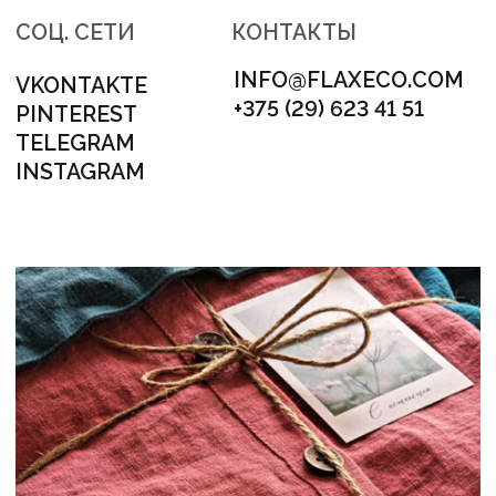
АДРЕС
МИНСК, ЛОГОЙСКИЙ ТРАКТ 28/1
НОМЕР ДЛЯ СВЯЗИ
+375 (29) 623 41 51
НАШ E-MAIL
INFO@FLAXECO.COM
МЕНЮ
ГОТОВЫЕ ИЗДЕЛИЯ
СЕРТИФИКАТЫ
КОНТАКТЫ
ПУБЛИКАЦИИ
ДОСТАВКА И ОПЛАТА
КАК ЗДЕСЬ ВСЕ УСТРОЕНО
ПРОДУКЦИЯ
ПОСТЕЛЬНОЕ БЕЛЬЕ
ДЕТСКОЕ ПОСТЕЛЬНОЕ БЕЛЬЁ
ПЛЕДЫ И ОДЕЯЛА