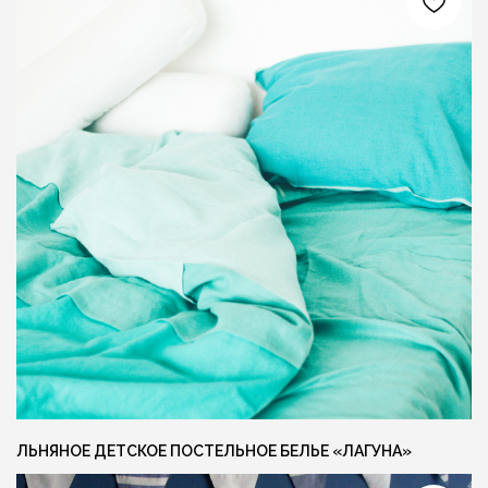
Я даю согласие на обработку персональных
данных и соглашаюсь с
политикой
конфиденциальности
ОСТАВИТЬ ЗАЯВКУ +
СОЦ. СЕТИ
КОНТАКТЫ
INFO@FLAXECO.COM
VKONTAKTE
+375 (29) 623 41 51
PINTEREST
TELEGRAM
INSTAGRAM
ЛЬНЯНОЕ ДЕТСКОЕ ПОСТЕЛЬНОЕ БЕЛЬЕ «ЛАГУНА»