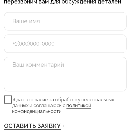
TELEGRAM +
INSTAGRAM +
PINTEREST +
VKONTAKTE +