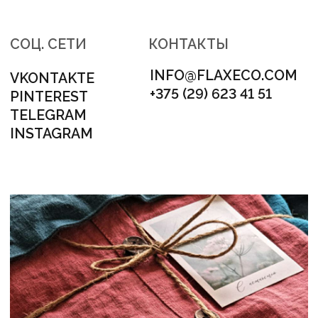
АДРЕС
МИНСК, ЛОГОЙСКИЙ ТРАКТ 28/1
НОМЕР ДЛЯ СВЯЗИ
+375 (29) 623 41 51
НАШ E-MAIL
INFO@FLAXECO.COM
МЕНЮ
ГОТОВЫЕ ИЗДЕЛИЯ
СЕРТИФИКАТЫ
КОНТАКТЫ
ПУБЛИКАЦИИ
ДОСТАВКА И ОПЛАТА
КАК ЗДЕСЬ ВСЕ УСТРОЕНО
ПРОДУКЦИЯ
ПОСТЕЛЬНОЕ БЕЛЬЕ