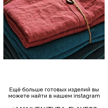
ДЕТСКОЕ ПОСТЕЛЬНОЕ БЕЛЬЁ
ПЛЕДЫ И ОДЕЯЛА
ШТОРЫ
ОДЕЖДА
СТОЛОВЫЙ ТЕКСТИЛЬ
ПОДУШКИ
РУЧНАЯ ВЫШИВКА
РУШНИКИ
БАЛДАХИНЫ
КЛИЕНТАМ
ПОЛИТИКА КОНФИДЕНЦИАЛЬНОСТИ
И ОБРАБОТКИ ПЕРСОНАЛЬНЫХ ДАННЫХ
ПОЛИТИКА ИСПОЛЬЗОВАНИЯ COOKIE-ФАЙЛОВ
СОТРУДНИЧЕСТВО
© FLAXECO ВСЕ ПРАВА ЗАЩИЩЕНЫ 2024
Леднёва Ольга Михайловна
УНП АС2823275
106 Инспекция МНС по Партизанскому