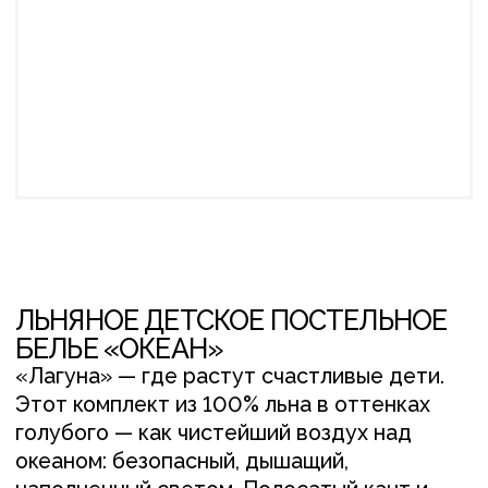
ЛЬНЯНОЕ ДЕТСКОЕ ПОСТЕЛЬНОЕ
БЕЛЬЕ «ОКЕАН»
«Лагуна» — где растут счастливые дети.
Этот комплект из 100% льна в оттенках
голубого — как чистейший воздух над
океаном: безопасный, дышащий,
наполненный светом. Полосатый кант и
деревянные пуговицы — детали, которые
оценят вдумчивые родители. Выбираете не
просто постельное бельё, а среду для
здорового сна.
В данном наборе:
60*40 – наволочка, 1 шт. с кантом (на
кармане, 100% умягченный лён, голубой,
в полоску).
145*200 – пододеяльник, 1шт. с кантом
(на пуговках, 100% умягченный лён,
голубой, светло-голубой, полоска).
120*200*23 – простынь на резинке, 1 шт.