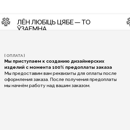
АТА }
{ УМЕЕМ РАБО
риступаем к созданию дизайнерских
Различаем ц
лий с момента 100% предоплаты заказа
С удовольс
редоставим вам реквизиты для оплаты после
дизайнером
мления заказа. После получения предоплаты
Хорошо пони
ачнём работу над вашим заказом.
и максималь
запланирова
визуализаци
создавать к
АВИТЬСЯ: