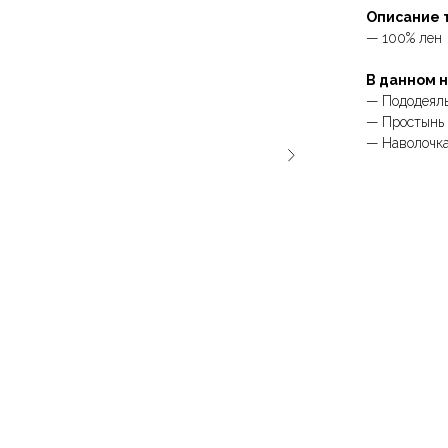
Описание 
— 100% лен
В данном 
— Пододеяльн
— Простынь 
— Наволочка 
ЛЁН ЛЮБІЦЬ ЦЯБЕ — ТО
ЛЁН Л
ЎЗАЕМНА
ЎЗАЕ