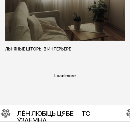
ЛЁН ЛЮБІЦЬ ЦЯБЕ — ТО
ЛЁН Л
ЎЗАЕМНА
ЎЗАЕ
ЛЬНЯНЫЕ ШТОРЫ В ИНТЕРЬЕРЕ
Load more
З?
ите
VKONTAKTE
PINTEREST
TELEGRAM