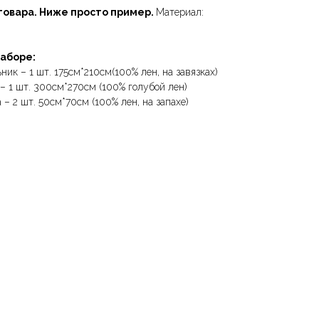
товара. Ниже просто пример.
Материал:
наборе:
ик – 1 шт. 175см*210см(100% лен, на завязках)
– 1 шт. 300см*270см (100% голубой лен)
– 2 шт. 50см*70см (100% лен, на запахе)
ЮБІЦЬ ЦЯБЕ — ТО
ЛЁН ЛЮБІЦЬ
МНА
ЎЗАЕМНА