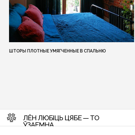
ЛЁН ЛЮБІЦЬ ЦЯБЕ — ТО
ЎЗАЕМНА
ШТОРЫ ПЛОТНЫЕ УМЯГЧЕННЫЕ В СПАЛЬНЮ
{ КОНТАКТЫ }
ГОТОВЫ ОБСУДИТЬ ЗАКА
Свяжитесь с нами любым удобным вам способом, или заполн
форму и мы перезвоним вам для обсуждения деталей