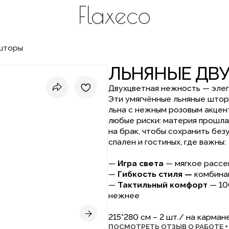
ЛЬНЯНЫЕ ДВУХЦВЕ
Двухцветная нежность
— элегантный балан
Эти умягчённые льняные шторы сочетают б
льна с нежным розовым акцентом — как рас
любые риски: материя прошла предварител
на брак, чтобы сохранить безупречный вид 
спален и гостиных, где важны:
—
Игра света
— мягкое рассеивание днём,
—
Гибкость стиля —
комбинацию цветов м
—
Тактильный комфорт
—
100% лён, кото
нежнее
215*280 см – 2 шт./ на кармане/ для карниз
ПОСМОТРЕТЬ ОТЗЫВ О РАБОТЕ +