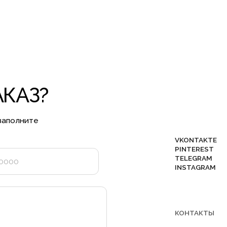
INSTAGRAM
КОНТАКТЫ
INFO@FLAXECO.COM
+375 (29) 623 41 51
глашаюсь с
ольше готовых изделий вы можете найти
в нашем instagram