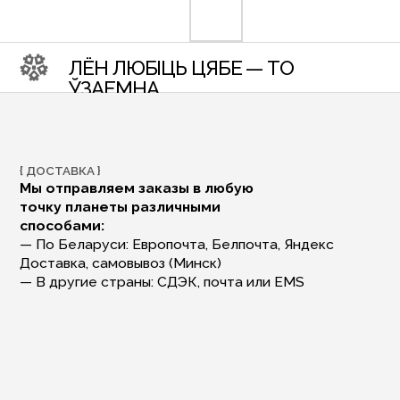
{ ДОСТАВКА }
{ ОПЛ
Мы отправляем заказы в любую
Мы п
точку планеты различными
изде
способами:
Мы п
— По Беларуси: Европочта, Белпочта, Яндекс
офор
Доставка, самовывоз (Минск)
мы н
— В другие страны: СДЭК, почта или EMS
ВАМ ТАКЖЕ МОГУТ ПОНР