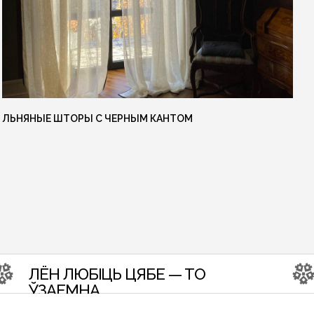
ЮБІЦЬ ЦЯБЕ — ТО
ЛЁН ЛЮБІЦЬ
МНА
ЎЗАЕМНА
ЛЬНЯНЫЕ ШТОРЫ С ЧЕРНЫМ КАНТОМ