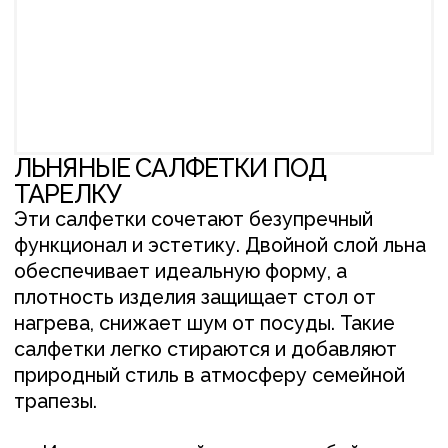
ТАРЕЛКУ
Эти салфетки сочетают безупречный
функционал и эстетику. Двойной слой льна
обеспечивает идеальную форму, а
плотность изделия защищает стол от
нагрева, снижает шум от посуды. Такие
салфетки легко стираются и добавляют
природный стиль в атмосферу семейной
трапезы.
Индивидуальный пошив — любой
размер, цвет и качество льна под ваш
запрос
Натуральная материя – используем
только экологичные и качественные
материалы.
100% умягченный лён
ПОСМОТРЕТЬ ОТЗЫВ О РАБОТЕ
+
Понравилось изделие?
Свяжитесь с нами
любым удобным вам способом, или