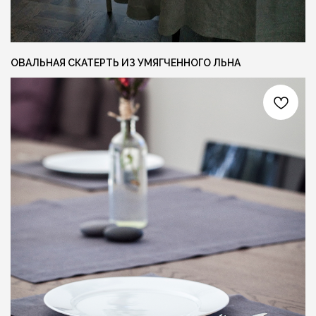
Свяжитесь с нами любым удобным вам
способом, или заполните форму и мы
перезвоним вам для обсуждения деталей
ОВАЛЬНАЯ СКАТЕРТЬ ИЗ УМЯГЧЕННОГО ЛЬНА
Я даю согласие на обработку персональных
данных и соглашаюсь с
политикой
конфиденциальности
ОСТАВИТЬ ЗАЯВКУ +
СОЦ. СЕТИ
КОНТАКТЫ
INFO@FLAXECO.COM
VKONTAKTE