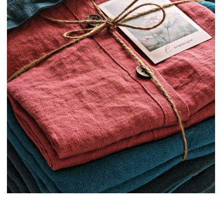
МЕНЮ
ГОТОВЫЕ ИЗДЕЛИЯ
СЕРТИФИКАТЫ
КОНТАКТЫ
ПУБЛИКАЦИИ
ДОСТАВКА И ОПЛАТА
КАК ЗДЕСЬ ВСЕ УСТРОЕНО
ПРОДУКЦИЯ
ПОСТЕЛЬНОЕ БЕЛЬЕ
ДЕТСКОЕ ПОСТЕЛЬНОЕ БЕЛЬЁ
ПЛЕДЫ И ОДЕЯЛА
ШТОРЫ
ОДЕЖДА
СТОЛОВЫЙ ТЕКСТИЛЬ
ПОДУШКИ
РУЧНАЯ ВЫШИВКА
РУШНИКИ
БАЛДАХИНЫ