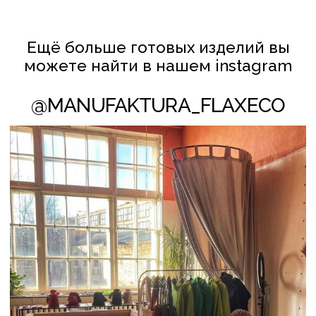
КЛИЕНТАМ
ПОЛИТИКА КОНФИДЕНЦИАЛЬНОСТИ
И ОБРАБОТКИ ПЕРСОНАЛЬНЫХ ДАННЫХ
ПОЛИТИКА ИСПОЛЬЗОВАНИЯ COOKIE-ФАЙЛОВ
СОТРУДНИЧЕСТВО
© FLAXECO ВСЕ ПРАВА ЗАЩИЩЕНЫ 2024
Леднёва Ольга Михайловна
УНП АС2823275
106 Инспекция МНС по Партизанскому
району г. Минска