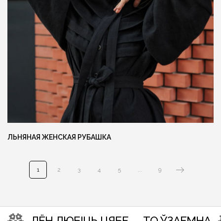
Ещё больше готовых изделий вы
можете найти в нашем instagram
@MANUFAKTURA_FLAXECO
ЛЬНЯНАЯ ЖЕНСКАЯ РУБАШКА
1
2
3
4
5
...
9