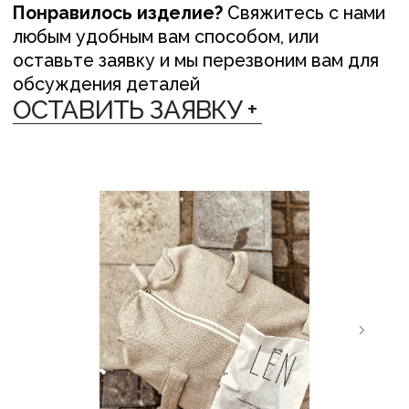
ЛЁН ЛЮБІЦЬ ЦЯБЕ — ТО ЎЗАЕМНА
ЛЁН ЛЮБІЦЬ
{ ДОСТАВКА }
Мы отправляем заказы в любую точку
планеты различными способами:
— По Беларуси: Европочта, Белпочта,
Яндекс Доставка, самовывоз (Минск)
— В другие страны: СДЭК, почта или EMS