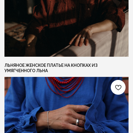
{ КОНТАКТЫ }
ГОТОВЫ ОБСУДИТЬ ЗАКАЗ?
Свяжитесь с нами любым удобным вам
способом, или заполните форму и мы
перезвоним вам для обсуждения деталей
ЛЬНЯНОЕ ЖЕНСКОЕ ПЛАТЬЕ НА КНОПКАХ ИЗ
УМЯГЧЕННОГО ЛЬНА
Я даю согласие на обработку персональных
данных и соглашаюсь с
политикой
конфиденциальности