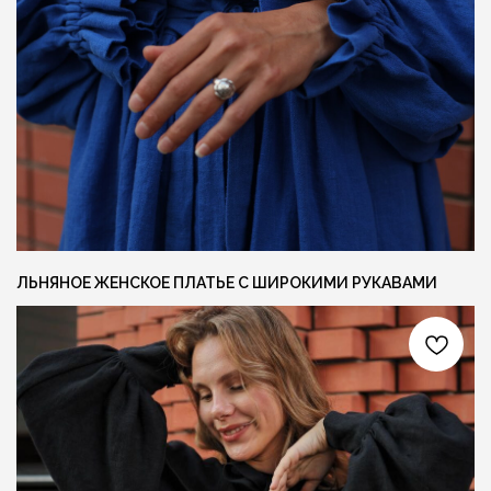
ОСТАВИТЬ ЗАЯВКУ +
СОЦ. СЕТИ
КОНТАКТЫ
INFO@FLAXECO.COM
VKONTAKTE
+375 (29) 623 41 51
PINTEREST
TELEGRAM
INSTAGRAM
ЛЬНЯНОЕ ЖЕНСКОЕ ПЛАТЬЕ С ШИРОКИМИ РУКАВАМИ