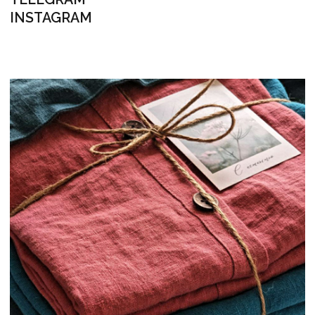
+375 (29) 623 41 51
НАШ E-MAIL
INFO@FLAXECO.COM
МЕНЮ
ГОТОВЫЕ ИЗДЕЛИЯ
СЕРТИФИКАТЫ
КОНТАКТЫ
ПУБЛИКАЦИИ
ДОСТАВКА И ОПЛАТА
КАК ЗДЕСЬ ВСЕ УСТРОЕНО
ПРОДУКЦИЯ
ПОСТЕЛЬНОЕ БЕЛЬЕ
ДЕТСКОЕ ПОСТЕЛЬНОЕ БЕЛЬЁ
ПЛЕДЫ И ОДЕЯЛА
ШТОРЫ
ОДЕЖДА
СТОЛОВЫЙ ТЕКСТИЛЬ
ПОДУШКИ
РУЧНАЯ ВЫШИВКА
РУШНИКИ