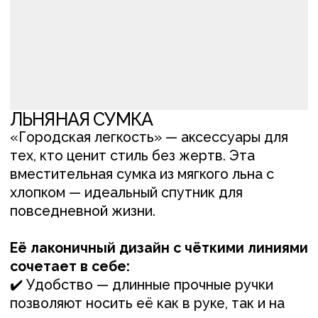
«Городская легкость» — аксессуары для
тех, кто ценит стиль без жертв. Эта
вместительная сумка из мягкого льна с
хлопком — идеальный спутник для
повседневной жизни.
Её лаконичный дизайн с чёткими линиями
сочетает в себе:
✔️ Удобство — длинные прочные ручки
позволяют носить её как в руке, так и на
плече
✔️ Надёжность — плотная, но мягкая ткань
выдерживает ежедневное использование
✔️ Универсальность — подходит для
работы, прогулок и шопинга
✔️Натуральные материалы — приятны на
ощупь и экологичны
Дополните её кожаными аксессуарами — и
получите образ с намёком на парижский
шик.
*Итальянский лён премиального качества
(доступен по запросу)
ПОСМОТРЕТЬ ОТЗЫВ О РАБОТЕ