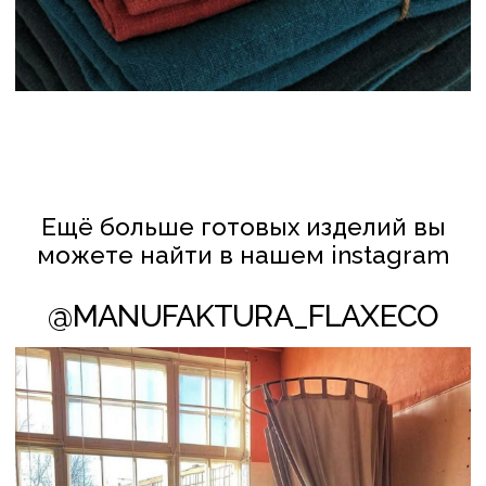
БАЛДАХИНЫ
КЛИЕНТАМ
ПОЛИТИКА КОНФИДЕНЦИАЛЬНОСТИ
И ОБРАБОТКИ ПЕРСОНАЛЬНЫХ ДАННЫХ
ПОЛИТИКА ИСПОЛЬЗОВАНИЯ COOKIE-ФАЙЛОВ
СОТРУДНИЧЕСТВО
© FLAXECO ВСЕ ПРАВА ЗАЩИЩЕНЫ 2024
Леднёва Ольга Михайловна
УНП АС2823275
106 Инспекция МНС по Партизанскому
району г. Минска