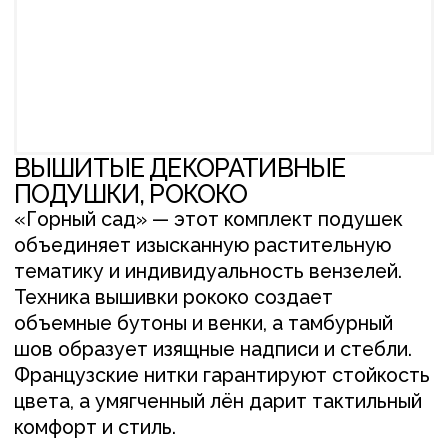
ПОДУШКИ, РОКОКО
«Горный сад» — этот комплект подушек
объединяет изысканную растительную
тематику и индивидуальность вензелей.
Техника вышивки рококо создает
объемные бутоны и венки, а тамбурный
шов образует изящные надписи и стебли.
Французские нитки гарантируют стойкость
цвета, а умягченный лён дарит тактильный
комфорт и стиль.
Особенности комплекта:
Сочетание техник рококо (объем)
и тамбурного шва (надписи)
Индивидуальные вензеля для
персонализации
Натуральные материалы и качественная
фурнитура
Размер — 40×40 см, 50×50 см, 50*70 см,
100% умягчённый лён
Вышивка — нитки DMC (France)
Наполнитель подушки — гипоаллергенный
холлофайбер