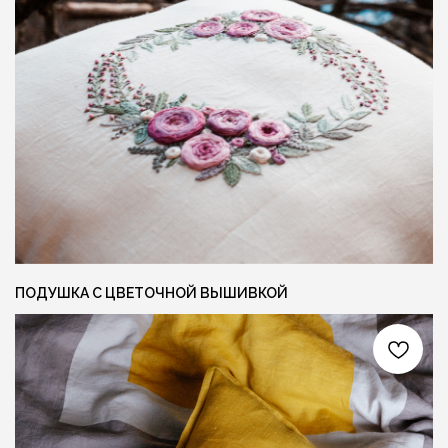
ОСТАВИТЬ ЗАЯВКУ +
СОЦ. СЕТИ
КОНТАКТЫ
INFO@FLAXECO.COM
VKONTAKTE
+375 (29) 623 41 51
PINTEREST
TELEGRAM
INSTAGRAM
ПОДУШКА С ЦВЕТОЧНОЙ ВЫШИВКОЙ