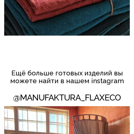
РУЧНАЯ ВЫШИВКА
РУШНИКИ
БАЛДАХИНЫ
КЛИЕНТАМ
ПОЛИТИКА КОНФИДЕНЦИАЛЬНОСТИ
И ОБРАБОТКИ ПЕРСОНАЛЬНЫХ ДАННЫХ
ПОЛИТИКА ИСПОЛЬЗОВАНИЯ COOKIE-ФАЙЛОВ
СОТРУДНИЧЕСТВО
© FLAXECO ВСЕ ПРАВА ЗАЩИЩЕНЫ 2024
Леднёва Ольга Михайловна
УНП АС2823275
106 Инспекция МНС по Партизанскому
району г. Минска