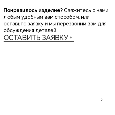
ЛЁН ЛЮБІЦЬ ЦЯБЕ — ТО ЎЗАЕМНА
ЛЁН ЛЮБІЦЬ
{ ДОСТАВКА }
Мы отправляем заказы в любую точку
планеты различными способами:
— По Беларуси: Европочта, Белпочта,