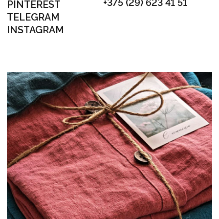
НОМЕР ДЛЯ СВЯЗИ
+375 (29) 623 41 51
НАШ E-MAIL
INFO@FLAXECO.COM
МЕНЮ
ГОТОВЫЕ ИЗДЕЛИЯ
СЕРТИФИКАТЫ
КОНТАКТЫ
ПУБЛИКАЦИИ
ДОСТАВКА И ОПЛАТА
КАК ЗДЕСЬ ВСЕ УСТРОЕНО
ПРОДУКЦИЯ
ПОСТЕЛЬНОЕ БЕЛЬЕ
ДЕТСКОЕ ПОСТЕЛЬНОЕ БЕЛЬЁ
ПЛЕДЫ И ОДЕЯЛА
ШТОРЫ
ОДЕЖДА
СТОЛОВЫЙ ТЕКСТИЛЬ
ПОДУШКИ