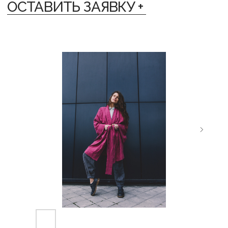
ЛЁН ЛЮБІЦЬ ЦЯБЕ — ТО ЎЗАЕМНА
ЛЁН ЛЮБІЦЬ
{ ДОСТАВКА }
Мы отправляем заказы в любую точку
планеты различными способами:
— По Беларуси: Европочта, Белпочта,
Яндекс Доставка, самовывоз (Минск)
— В другие страны: СДЭК, почта или EMS
{ ОПЛАТА }
Мы приступаем к созданию дизайнерских