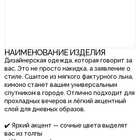
Дизайнерская одежда, которая говорит за
вас. Это не просто накидка, а заявление о
стиле. Сшитое из мягкого фактурного льна,
кимоно станет вашим универсальным
спутником в городе. Отлично подходит для
прохладных вечеров и лёгкий акцентный
слой для дневных образов.
✔️ Яркий акцент — сочные цвета выделят
вас из толпы
✔️ Умная многофункциональность
✔️ Гармония с любым гардеробом:
«Наденьте с джинсами — для богемного
шика, с платьем — для элегантной
небрежности»
Для вас мы подобрали индивидуальный
подход:
— Ручной подбор цвета под ваш вкус
— Безупречный крой (размеры XS/S/M/L)
ПОСМОТРЕТЬ ОТЗЫВ О РАБОТЕ
+
Понравилось изделие?
Свяжитесь с нами