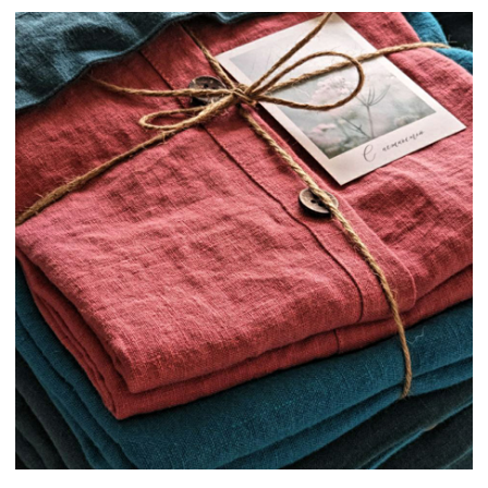
МЕНЮ
ГОТОВЫЕ ИЗДЕЛИЯ
СЕРТИФИКАТЫ
КОНТАКТЫ
ПУБЛИКАЦИИ
ДОСТАВКА И ОПЛАТА
КАК ЗДЕСЬ ВСЕ УСТРОЕНО
ПРОДУКЦИЯ
ПОСТЕЛЬНОЕ БЕЛЬЕ
ДЕТСКОЕ ПОСТЕЛЬНОЕ БЕЛЬЁ
ПЛЕДЫ И ОДЕЯЛА
ШТОРЫ
ОДЕЖДА
СТОЛОВЫЙ ТЕКСТИЛЬ
ПОДУШКИ
РУЧНАЯ ВЫШИВКА
РУШНИКИ
БАЛДАХИНЫ