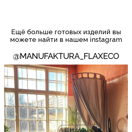
КЛИЕНТАМ
ПОЛИТИКА КОНФИДЕНЦИАЛЬНОСТИ
И ОБРАБОТКИ ПЕРСОНАЛЬНЫХ ДАННЫХ
ПОЛИТИКА ИСПОЛЬЗОВАНИЯ COOKIE-ФАЙЛОВ
СОТРУДНИЧЕСТВО
© FLAXECO ВСЕ ПРАВА ЗАЩИЩЕНЫ 2024
Леднёва Ольга Михайловна
УНП АС2823275
106 Инспекция МНС по Партизанскому
району г. Минска