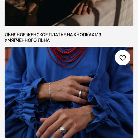
ГОТОВЫ ОБСУДИТЬ ЗАКАЗ?
Свяжитесь с нами любым удобным вам
способом, или заполните форму и мы
перезвоним вам для обсуждения деталей
ЛЬНЯНОЕ ЖЕНСКОЕ ПЛАТЬЕ НА КНОПКАХ ИЗ
УМЯГЧЕННОГО ЛЬНА
Я даю согласие на обработку персональных
данных и соглашаюсь с
политикой
конфиденциальности
ОСТАВИТЬ ЗАЯВКУ +
СОЦ. СЕТИ
КОНТАКТЫ