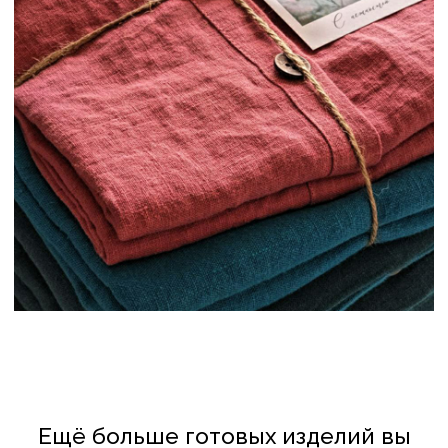
ПРОДУКЦИЯ
ПОСТЕЛЬНОЕ БЕЛЬЕ
ДЕТСКОЕ ПОСТЕЛЬНОЕ БЕЛЬЁ
ПЛЕДЫ И ОДЕЯЛА
ШТОРЫ
ОДЕЖДА
СТОЛОВЫЙ ТЕКСТИЛЬ
ПОДУШКИ
РУЧНАЯ ВЫШИВКА
РУШНИКИ
БАЛДАХИНЫ
КЛИЕНТАМ
ПОЛИТИКА КОНФИДЕНЦИАЛЬНОСТИ
И ОБРАБОТКИ ПЕРСОНАЛЬНЫХ ДАННЫХ
ПОЛИТИКА ИСПОЛЬЗОВАНИЯ COOKIE-ФАЙЛОВ
СОТРУДНИЧЕСТВО
© FLAXECO ВСЕ ПРАВА ЗАЩИЩЕНЫ 2024
Леднёва Ольга Михайловна