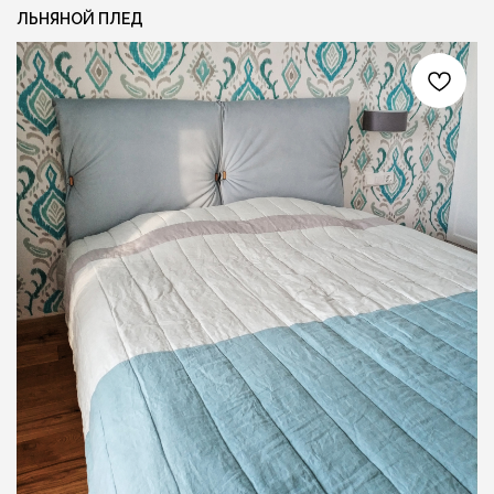
ЛЬНЯНОЙ ПЛЕД
Я даю согласие на обработку персональных
данных и соглашаюсь с
политикой
конфиденциальности
ОСТАВИТЬ ЗАЯВКУ +
СОЦ. СЕТИ
КОНТАКТЫ
INFO@FLAXECO.COM
VKONTAKTE
+375 (29) 623 41 51
PINTEREST
TELEGRAM
INSTAGRAM