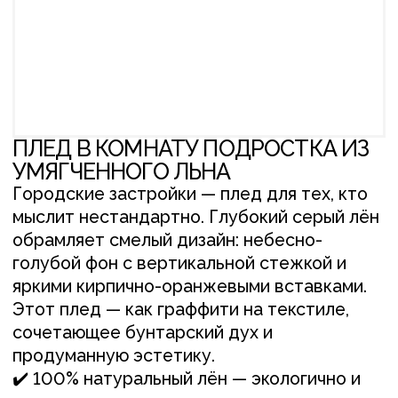
УМЯГЧЕННОГО ЛЬНА
Городские застройки — плед для тех, кто
мыслит нестандартно. Глубокий серый лён
обрамляет смелый дизайн: небесно-
голубой фон с вертикальной стежкой и
яркими кирпично-оранжевыми вставками.
Этот плед — как граффити на текстиле,
сочетающее бунтарский дух и
продуманную эстетику.
✔️ 100% натуральный лён — экологично и
приятно к телу
✔️ Стильный контраст — для комнат с
характером
✔️ Универсальный размер — подойдёт и
для кровати, и для дивана
Под таким пледом мечтается смелее, а
интерьер сразу приобретает
индивидуальность
.
Размер:
170*210 см
Наполнение:
100% хлопковый наполнитель
Состав:
100% умягченный лён
+ Индивидуальный чехол
ПОСМОТРЕТЬ ОТЗЫВ О РАБОТЕ