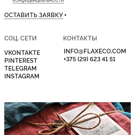
TELEGRAM +
INSTAGRAM +
PINTEREST +
VKONTAKTE +
АДРЕС
МИНСК, ЛОГОЙСКИЙ ТРАКТ 28/1
НОМЕР ДЛЯ СВЯЗИ
+375 (29) 623 41 51
НАШ E-MAIL
INFO@FLAXECO.COM
МЕНЮ
ГОТОВЫЕ ИЗДЕЛИЯ
СЕРТИФИКАТЫ
КОНТАКТЫ
ПУБЛИКАЦИИ
ДОСТАВКА И ОПЛАТА
КАК ЗДЕСЬ ВСЕ УСТРОЕНО