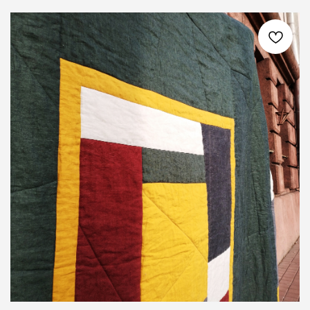
ЛЁН ЛЮБІЦЬ ЦЯБЕ — ТО ЎЗАЕМНА
ЛЁН ЛЮБІЦЬ
{ КОНТАКТЫ }
ГОТОВЫ ОБСУДИТЬ ЗАКАЗ?
Свяжитесь с нами любым удобным вам
способом, или заполните форму и мы
перезвоним вам для обсуждения деталей