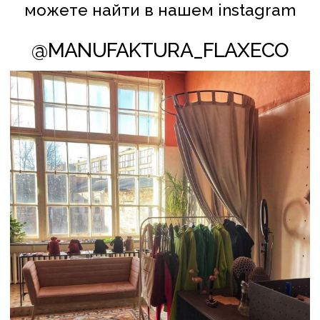
УНП АС2823275
106 Инспекция МНС по Партизанскому
району г. Минска