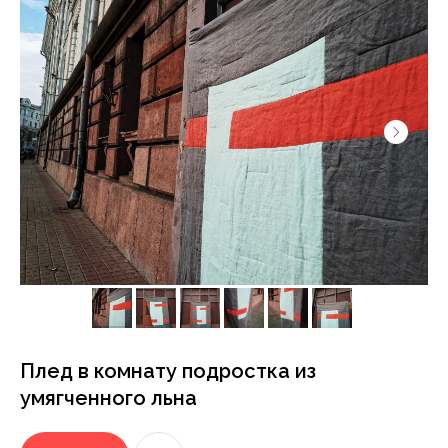
ЛЁН ЛЮБІЦЬ ЦЯБЕ — ТО ЎЗАЕМНА
ЛЁН ЛЮБІЦЬ
{ ДОСТАВКА }
Мы отправляем заказы в любую точку
планеты различными способами:
— По Беларуси: Европочта, Белпочта,
Яндекс Доставка, самовывоз (Минск)
— В другие страны: СДЭК, почта или EMS
{ ОПЛАТА }
Мы приступаем к созданию дизайнерских
изделий с момента 100% предоплаты
заказа
Мы предоставим вам реквизиты для
оплаты после оформления заказа. После
получения предоплаты мы начнём работу
над вашим заказом.
Плед в комнату подростка из
умягченного льна
{ УМЕЕМ РАБОТАТЬ В КОМАНДЕ }
Различаем цвета и понимаем