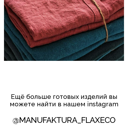
ШТОРЫ
ОДЕЖДА
СТОЛОВЫЙ ТЕКСТИЛЬ
ПОДУШКИ
РУЧНАЯ ВЫШИВКА
РУШНИКИ
БАЛДАХИНЫ
КЛИЕНТАМ
ПОЛИТИКА КОНФИДЕНЦИАЛЬНОСТИ
И ОБРАБОТКИ ПЕРСОНАЛЬНЫХ ДАННЫХ
ПОЛИТИКА ИСПОЛЬЗОВАНИЯ COOKIE-ФАЙЛОВ
СОТРУДНИЧЕСТВО
© FLAXECO ВСЕ ПРАВА ЗАЩИЩЕНЫ 2024
Леднёва Ольга Михайловна
УНП АС2823275
106 Инспекция МНС по Партизанскому
району г. Минска