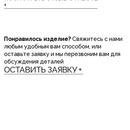
ЛЁН ЛЮБІЦЬ ЦЯБЕ — ТО ЎЗАЕМНА
ЛЁН ЛЮБІЦЬ
{ ДОСТАВКА }