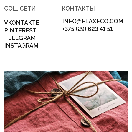
АДРЕС
МИНСК, ЛОГОЙСКИЙ ТРАКТ 28/1
НОМЕР ДЛЯ СВЯЗИ
+375 (29) 623 41 51
НАШ E-MAIL
INFO@FLAXECO.COM
МЕНЮ
ГОТОВЫЕ ИЗДЕЛИЯ
СЕРТИФИКАТЫ
КОНТАКТЫ
ПУБЛИКАЦИИ
ДОСТАВКА И ОПЛАТА
КАК ЗДЕСЬ ВСЕ УСТРОЕНО
ПРОДУКЦИЯ
ПОСТЕЛЬНОЕ БЕЛЬЕ
ДЕТСКОЕ ПОСТЕЛЬНОЕ БЕЛЬЁ
ПЛЕДЫ И ОДЕЯЛА