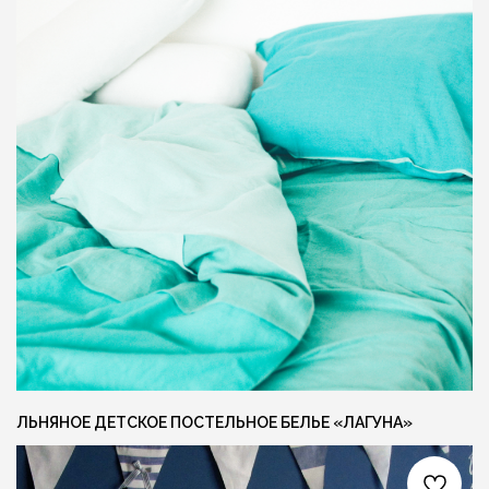
Я даю согласие на обработку персональных
данных и соглашаюсь с
политикой
конфиденциальности
ОСТАВИТЬ ЗАЯВКУ +
СОЦ. СЕТИ
КОНТАКТЫ
INFO@FLAXECO.COM
VKONTAKTE
+375 (29) 623 41 51
PINTEREST
TELEGRAM
INSTAGRAM
ЛЬНЯНОЕ ДЕТСКОЕ ПОСТЕЛЬНОЕ БЕЛЬЕ «ЛАГУНА»