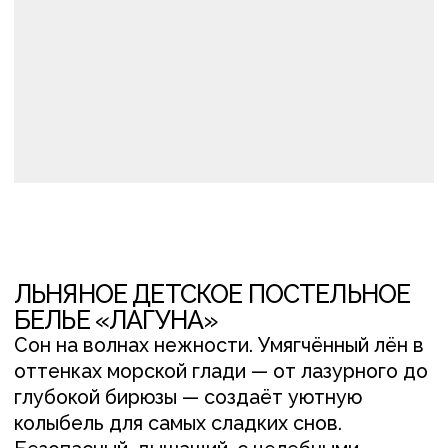
ЛЬНЯНОЕ ДЕТСКОЕ ПОСТЕЛЬНОЕ
БЕЛЬЕ «ЛАГУНА»
Сон на волнах нежности. Умягчённый лён в
оттенках морской глади — от лазурного до
глубокой бирюзы — создаёт уютную
колыбель для самых сладких снов.
Безопасный, дышащий, с целебными
свойствами — он обнимает малыша, как
нежные мамины руки. Для вдумчивых
родителей, которые выбирают не просто
красивое, а по-настоящему заботливое
бельё.
В данном наборе:
50*70 – наволочки,1 шт. с кантом (на
пуговках, 100% умягченный лён, бирюза).
145*200 – пододеяльник, 1шт. на
пуговках (100% умягченный лён, голубой,
бирюза, изумруд).
120*200*23 – простынь на резинке, 1 шт.